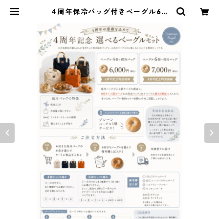
４周年保冷バッグ付きベーグル6個
セット(アイボリー) | Twinmamba
gel