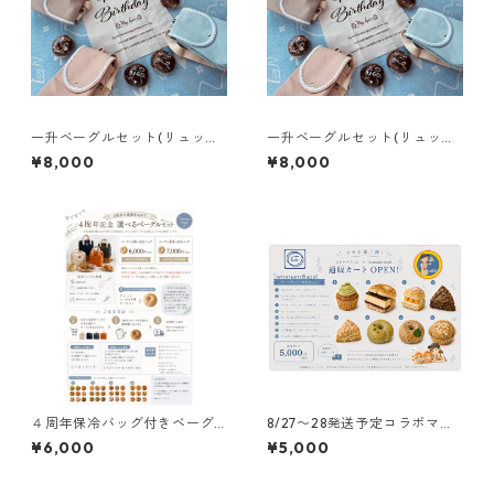
一升ベーグルセット(リュック
一升ベーグルセット(リュック
ブラウン)
グレー)
¥8,000
¥8,000
４周年保冷バッグ付きベーグ
8/27〜28発送予定コラボマフ
ル4個セット(ネイビー)
ィンベーグルセット
¥6,000
¥5,000