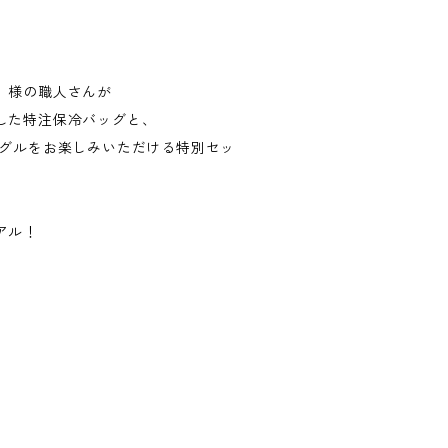
」様の職人さんが
した特注保冷バッグと、
人気ベーグルをお楽しみいただける特別セッ
アル！