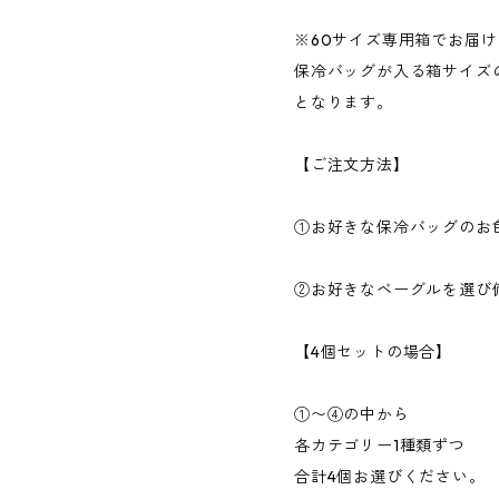
※60サイズ専用箱でお届
保冷バッグが入る箱サイズ
となります。
【ご注文方法】
①お好きな保冷バッグのお
②お好きなベーグルを選び
【4個セットの場合】
①〜④の中から
各カテゴリー1種類ずつ
合計4個お選びください。