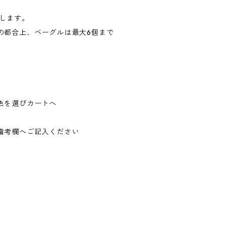
けします。
の都合上、ベーグルは最大6個まで
色を選びカートへ
備考欄へご記入ください