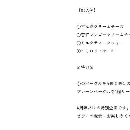
【記入例】
①ずんだクリームチーズ
②杏仁マンゴークリームチ
③ミルクティークッキー
④キャロットケーキ
※特典※
①のベーグルを4個お選び
プレーンベーグルを1個サ
4周年だけの特別企画です
ぜひこの機会にお楽しみく